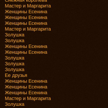
Снежная королева
Мастер и Маргарита
Женщины Есенина
Женщины Есенина
Женщины Есенина
Мастер и Маргарита
Золушка
Золушка
Женщины Есенина
Женщины Есенина
Золушка
Золушка
Золушка
Ее друзья
Женщины Есенина
Женщины Есенина
Женщины Есенина
Мастер и Маргарита
Золушка