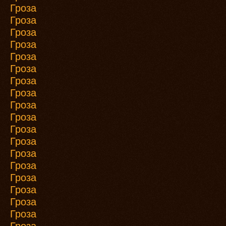
Гроза
Гроза
Гроза
Гроза
Гроза
Гроза
Гроза
Гроза
Гроза
Гроза
Гроза
Гроза
Гроза
Гроза
Гроза
Гроза
Гроза
Гроза