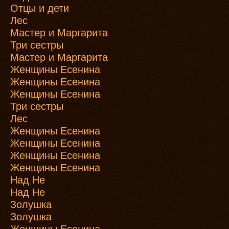
Отцы и дети
Лес
Мастер и Маргарита
Три сестры
Мастер и Маргарита
Женщины Есенина
Женщины Есенина
Женщины Есенина
Три сестры
Лес
Женщины Есенина
Женщины Есенина
Женщины Есенина
Женщины Есенина
Над Не
Над Не
Золушка
Золушка