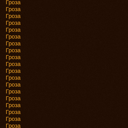
Гроза
Гроза
Гроза
Гроза
Гроза
Гроза
Гроза
Гроза
Гроза
Гроза
Гроза
Гроза
Гроза
Гроза
Гроза
Гроза
Гроза
Гроза
Гроза