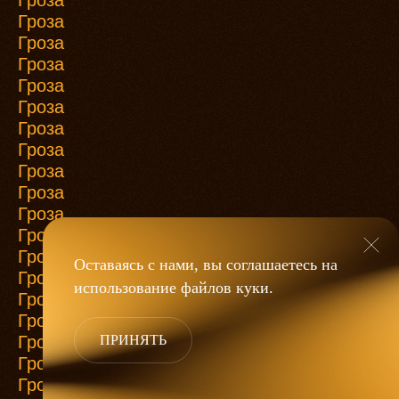
Гроза
Гроза
Гроза
Гроза
Гроза
Гроза
Гроза
Гроза
Гроза
Гроза
Гроза
Гроза
Гроза
Оставаясь с нами, вы соглашаетесь на
Гроза
использование файлов
куки
.
Гроза
Гроза
Гроза
ПРИНЯТЬ
Гроза
Гроза