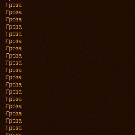
Гроза
Гроза
Гроза
Гроза
Гроза
Гроза
Гроза
Гроза
Гроза
Гроза
Гроза
Гроза
Гроза
Гроза
Гроза
Гроза
Гроза
Гроза