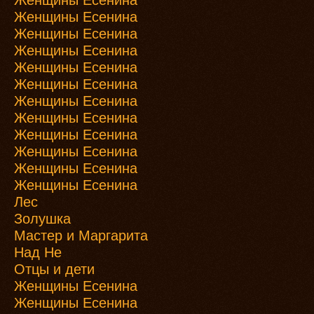
Женщины Есенина
Женщины Есенина
Женщины Есенина
Женщины Есенина
Женщины Есенина
Женщины Есенина
Женщины Есенина
Женщины Есенина
Женщины Есенина
Женщины Есенина
Женщины Есенина
Женщины Есенина
Лес
Золушка
Мастер и Маргарита
Над Не
Отцы и дети
Женщины Есенина
Женщины Есенина