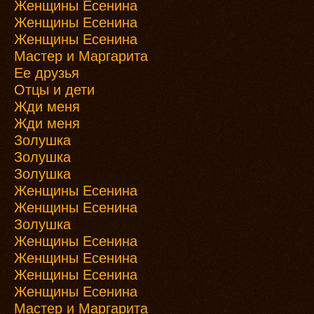
Женщины Есенина
Женщины Есенина
Женщины Есенина
Мастер и Маргарита
Ее друзья
Отцы и дети
Жди меня
Жди меня
Золушка
Золушка
Золушка
Женщины Есенина
Женщины Есенина
Золушка
Женщины Есенина
Женщины Есенина
Женщины Есенина
Женщины Есенина
Мастер и Маргарита