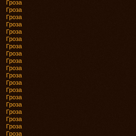
Гроза
Гроза
Гроза
Гроза
Гроза
Гроза
Гроза
Гроза
Гроза
Гроза
Гроза
Гроза
Гроза
Гроза
Гроза
Гроза
Гроза
Гроза
Гроза