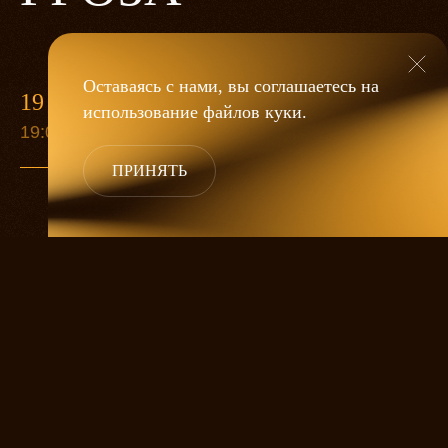
Оставаясь с нами, вы соглашаетесь на
19 МАЯ
использование файлов
куки
.
19:00
ПРИНЯТЬ
«Гроза»
Александра Дмитриева
— это
исследование человеческой души
в её предельных состояниях. В центре
спектакля — драматическая история
столкновения двух женских начал, вечный