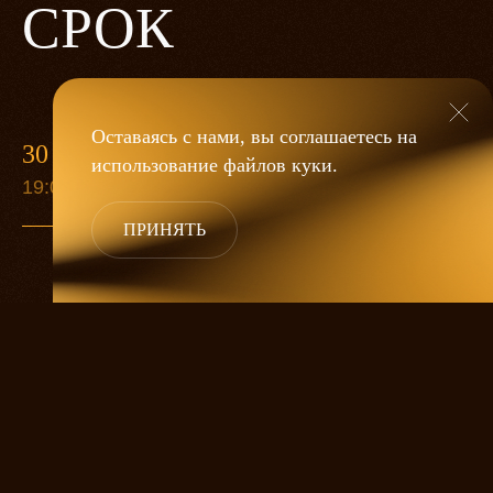
СРОК
Оставаясь с нами, вы соглашаетесь на
30 ИЮНЯ
13 СЕН
использование файлов
куки
.
19:00
19:00
ПРИНЯТЬ
Старуха Анна собралась умирать.
Приезжают дети попрощаться, а ей все
никак не умирается. Она ждет еще одну
дочку, любимицу. А дальше великий