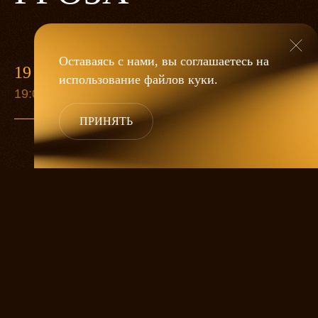
Оставаясь с нами, вы соглашаетесь на
19 МАЯ
использование файлов
куки
.
19:00
ПРИНЯТЬ
«Гроза»
Александра Дмитриева
— это
исследование человеческой души
в её предельных состояниях. В центре
спектакля — драматическая история
столкновения двух женских начал, вечный