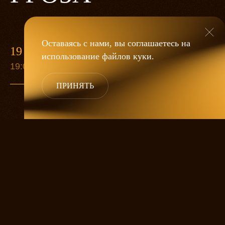
Оставаясь с нами, вы соглашаетесь на
19 МАЯ
использование файлов
куки
.
19:00
ПРИНЯТЬ
«Гроза»
Александра Дмитриева
— это
исследование человеческой души
в её предельных состояниях. В центре
спектакля — драматическая история
столкновения двух женских начал, вечный