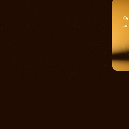
Ос
ис
Пьеса А. Н. Островского «Не вс
лет не сходит с театральных сц