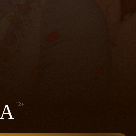
ЦА
12+