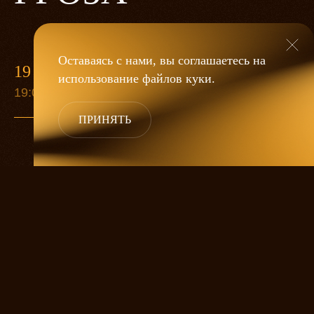
Оставаясь с нами, вы соглашаетесь на
19 МАЯ
использование файлов
куки
.
19:00
ПРИНЯТЬ
«Гроза»
Александра Дмитриева
— это
исследование человеческой души
в её предельных состояниях. В центре
спектакля — драматическая история
столкновения двух женских начал, вечный