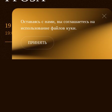
Оставаясь с нами, вы соглашаетесь на
19 МАЯ
использование файлов
куки
.
19:00
ПРИНЯТЬ
«Гроза»
Александра Дмитриева
— это
исследование человеческой души
в её предельных состояниях. В центре
спектакля — драматическая история
столкновения двух женских начал, вечный