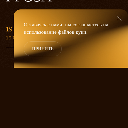
Оставаясь с нами, вы соглашаетесь на
19 МАЯ
использование файлов
куки
.
19:00
ПРИНЯТЬ
«Гроза»
Александра Дмитриева
— это
исследование человеческой души
в её предельных состояниях. В центре
спектакля — драматическая история
столкновения двух женских начал, вечный