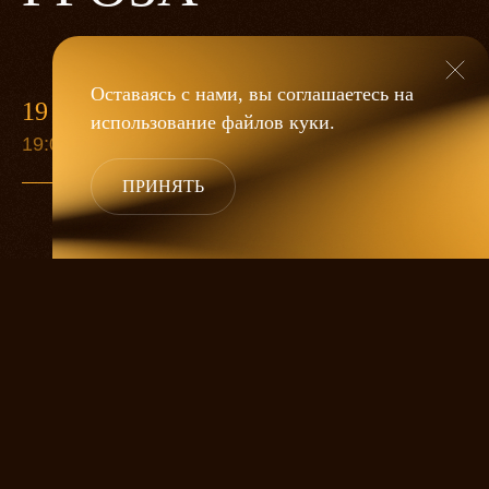
Оставаясь с нами, вы соглашаетесь на
19 МАЯ
использование файлов
куки
.
19:00
ПРИНЯТЬ
«Гроза»
Александра Дмитриева
— это
исследование человеческой души
в её предельных состояниях. В центре
спектакля — драматическая история
столкновения двух женских начал, вечный