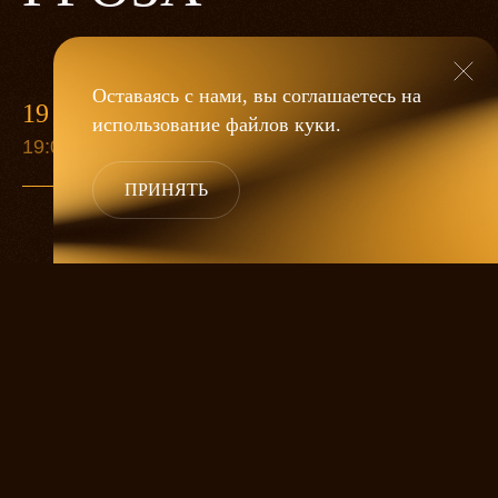
Оставаясь с нами, вы соглашаетесь на
19 МАЯ
использование файлов
куки
.
19:00
ПРИНЯТЬ
«Гроза»
Александра Дмитриева
— это
исследование человеческой души
в её предельных состояниях. В центре
спектакля — драматическая история
столкновения двух женских начал, вечный