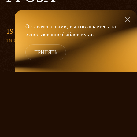
Оставаясь с нами, вы соглашаетесь на
19 МАЯ
использование файлов
куки
.
19:00
ПРИНЯТЬ
«Гроза»
Александра Дмитриева
— это
исследование человеческой души
в её предельных состояниях. В центре
спектакля — драматическая история
столкновения двух женских начал, вечный