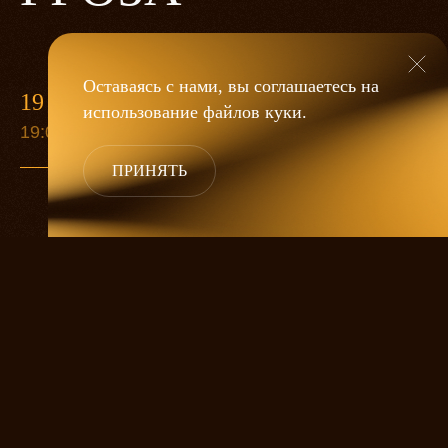
Оставаясь с нами, вы соглашаетесь на
19 МАЯ
использование файлов
куки
.
19:00
ПРИНЯТЬ
«Гроза»
Александра Дмитриева
— это
исследование человеческой души
в её предельных состояниях. В центре
спектакля — драматическая история
столкновения двух женских начал, вечный