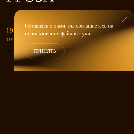
Оставаясь с нами, вы соглашаетесь на
19 МАЯ
использование файлов
куки
.
19:00
ПРИНЯТЬ
«Гроза»
Александра Дмитриева
— это
исследование человеческой души
в её предельных состояниях. В центре
спектакля — драматическая история
столкновения двух женских начал, вечный