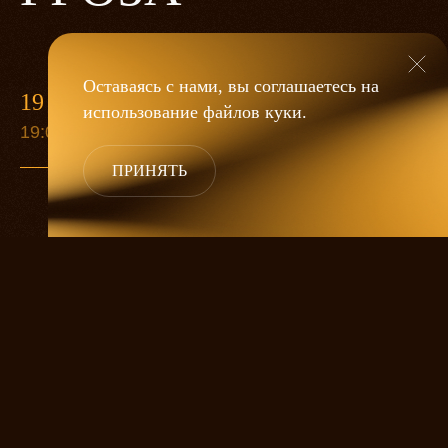
Оставаясь с нами, вы соглашаетесь на
19 МАЯ
использование файлов
куки
.
19:00
ПРИНЯТЬ
«Гроза»
Александра Дмитриева
— это
исследование человеческой души
в её предельных состояниях. В центре
спектакля — драматическая история
столкновения двух женских начал, вечный