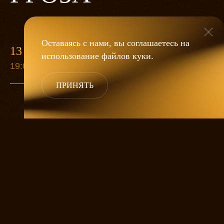
Оставаясь с нами, вы соглашаетесь на
13 МАЯ
использование файлов
куки
.
19:00
ПРИНЯТЬ
«Гроза»
Александра Дмитриева
— это
исследование человеческой души
в её предельных состояниях. В центре
спектакля — драматическая история
столкновения двух женских начал, вечный