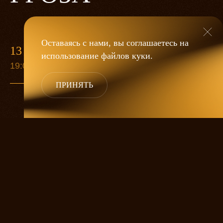
Оставаясь с нами, вы соглашаетесь на
13 МАЯ
использование файлов
куки
.
19:00
ПРИНЯТЬ
«Гроза»
Александра Дмитриева
— это
исследование человеческой души
в её предельных состояниях. В центре
спектакля — драматическая история
столкновения двух женских начал, вечный