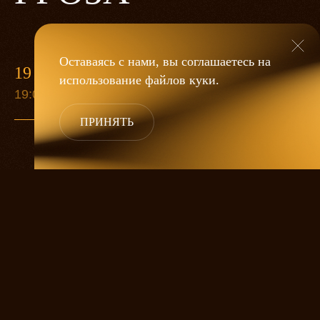
Оставаясь с нами, вы соглашаетесь на
19 МАЯ
использование файлов
куки
.
19:00
ПРИНЯТЬ
«Гроза»
Александра Дмитриева
— это
исследование человеческой души
в её предельных состояниях. В центре
спектакля — драматическая история
столкновения двух женских начал, вечный