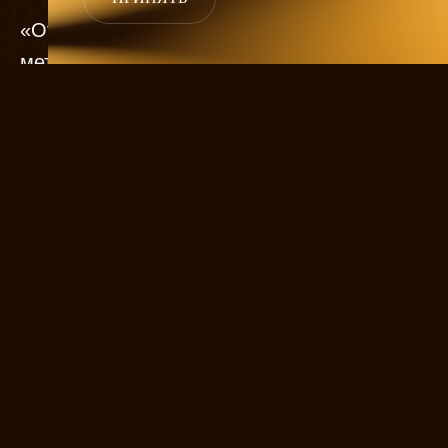
«Отцы и дети» на сцене МХАТа Горького —
меткое попадание одновременно
в прошлое и настоящее. Декорации
Виктора Федотьева — точная копия
гостиной родовой тургеневской усадьбы
Спасское-Лутовиново, куда неотразимо-
суровый Базаров входит будто рокер
в сталинскую квартиру. Он отрицает
сантименты, он смеется над традицией,
он задает жару старикам, но посмотрим,
сможет ли он противостоять любви?
Начиная с Базарова, каждое новое
поколение спешит откреститься от опыта