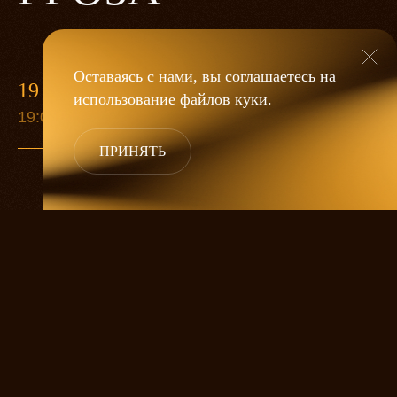
Оставаясь с нами, вы соглашаетесь на
19 МАЯ
использование файлов
куки
.
19:00
ПРИНЯТЬ
«Гроза»
Александра Дмитриева
— это
исследование человеческой души
в её предельных состояниях. В центре
спектакля — драматическая история
столкновения двух женских начал, вечный