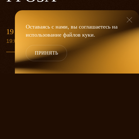
Оставаясь с нами, вы соглашаетесь на
19 МАЯ
использование файлов
куки
.
19:00
ПРИНЯТЬ
«Гроза»
Александра Дмитриева
— это
исследование человеческой души
в её предельных состояниях. В центре
спектакля — драматическая история
столкновения двух женских начал, вечный