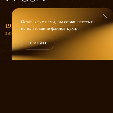
Оставаясь с нами, вы соглашаетесь на
19 МАЯ
использование файлов
куки
.
19:00
ПРИНЯТЬ
«Гроза»
Александра Дмитриева
— это
исследование человеческой души
в её предельных состояниях. В центре
спектакля — драматическая история
столкновения двух женских начал, вечный