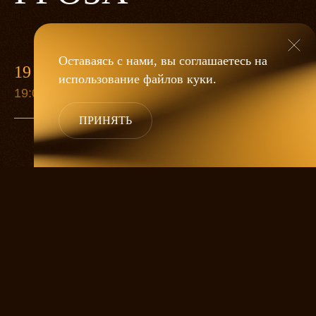
Оставаясь с нами, вы соглашаетесь на
19 МАЯ
использование файлов
куки
.
19:00
ПРИНЯТЬ
«Гроза»
Александра Дмитриева
— это
исследование человеческой души
в её предельных состояниях. В центре
спектакля — драматическая история
столкновения двух женских начал, вечный