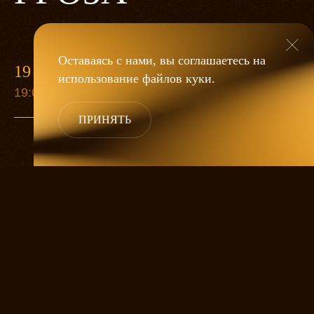
Оставаясь с нами, вы соглашаетесь на
19 МАЯ
использование файлов
куки
.
19:00
ПРИНЯТЬ
«Гроза»
Александра Дмитриева
— это
исследование человеческой души
в её предельных состояниях. В центре
спектакля — драматическая история
столкновения двух женских начал, вечный