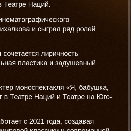
в Театре Наций.
кинематографического
Михалкова и сыграл ряд ролей
 сочетается лиричность
льная пластика и задушевный
ктер моноспектакля «Я, бабушка,
 в Театре Наций и Театре на Юго-
ботает с 2021 года, создавая
 мировой классики и современной