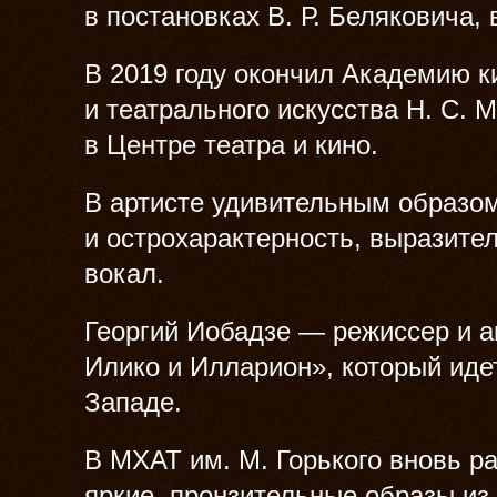
в постановках В. Р. Беляковича, 
В 2019 году окончил Академию 
и театрального искусства Н. С. 
в Центре театра и кино.
В артисте удивительным образом
и острохарактерность, выразите
вокал.
Георгий Иобадзе — режиссер и а
Илико и Илларион», который идет
Западе.
В МХАТ им. М. Горького вновь ра
яркие, пронзительные образы из