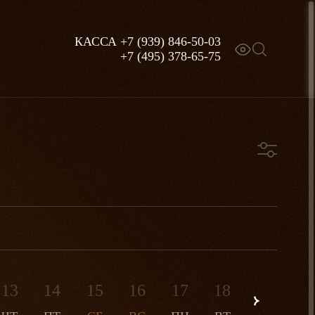
КАССА
+7 (939) 846-50-03
+7 (495) 378-65-75
Премьера
Для всей семьи
13
14
15
16
17
18
19
2