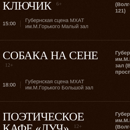
КЛЮЧИК
6+
(Волг
121)
Губернская сцена МХАТ
15:00
им.М.Горького Малый зал
СОБАКА НА СЕНЕ
Губе
им.М.
12+
зал (
просп
Губернская сцена МХАТ
18:00
им.М.Горького Большой зал
ПОЭТИЧЕСКОЕ
Губе
им.М.
КАФЕ «ЛУЧ»
12+
(Волг