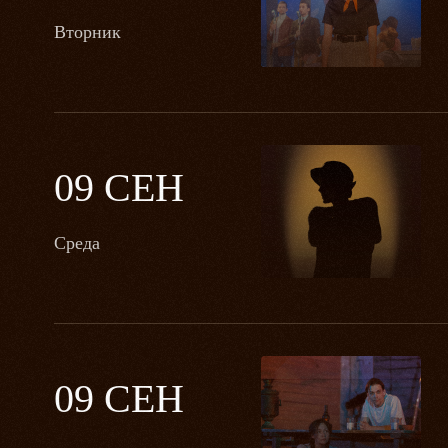
Вторник
09 СЕН
Среда
09 СЕН