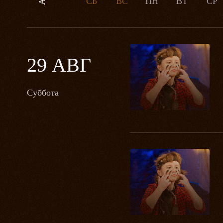
СБ
ВС
ПН
ВТ
СР
29 АВГ
Суббота