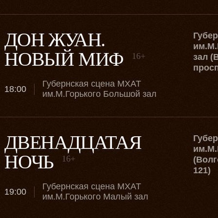
ДОН ЖУАН.
Губе
им.М.
НОВЫЙ МИФ
16+
зал (
просп
Губернская сцена МХАТ
18:00
им.М.Горького Большой зал
ДВЕНАДЦАТАЯ
Губе
им.М.
НОЧЬ
16+
(Волг
121)
Губернская сцена МХАТ
19:00
им.М.Горького Малый зал