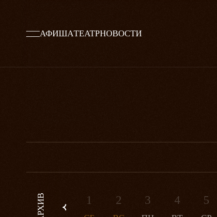
АФИША
ТЕАТР
НОВОСТИ
АРХИВ
1
2
3
4
5