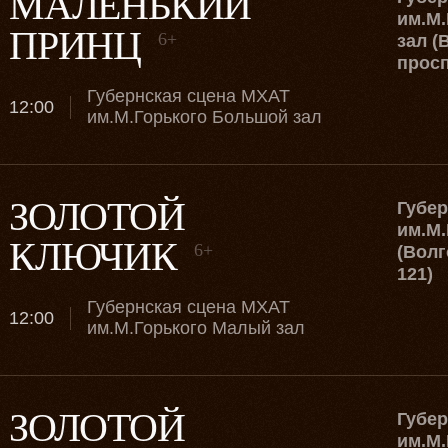
МАЛЕНЬКИЙ
им.М.
ПРИНЦ
6+
зал (
просп
Губернская сцена МХАТ
12:00
им.М.Горького Большой зал
ЗОЛОТОЙ
Губе
им.М.
КЛЮЧИК
6+
(Волг
121)
Губернская сцена МХАТ
12:00
им.М.Горького Малый зал
ЗОЛОТОЙ
Губе
им.М.