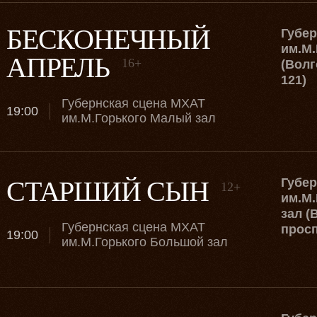
БЕСКОНЕЧНЫЙ
Губе
им.М.
АПРЕЛЬ
16+
(Волг
121)
Губернская сцена МХАТ
19:00
им.М.Горького Малый зал
СТАРШИЙ СЫН
Губе
12+
им.М.
зал (
Губернская сцена МХАТ
просп
19:00
им.М.Горького Большой зал