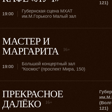
121)
Губернская сцена МХАТ
19:00
им.М.Горького Малый зал
МАСТЕР И
МАРГАРИТА
16+
Большой концертный зал
19:00
"Космос" (проспект Мира, 150)
ПРЕКРАСНОЕ
Губе
им.М.
ДАЛЁКО
16+
(Волг
121)