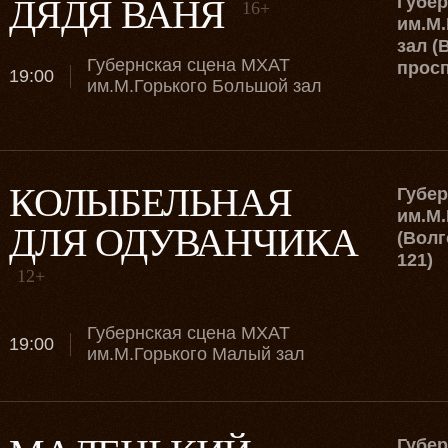
ДЯДЯ ВАНЯ
Губе
16+
им.М.
зал (
Губернская сцена МХАТ
просп
19:00
им.М.Горького Большой зал
КОЛЫБЕЛЬНАЯ
Губе
им.М.
ДЛЯ ОДУВАНЧИКА
(Волг
121)
12+
Губернская сцена МХАТ
19:00
им.М.Горького Малый зал
Губе