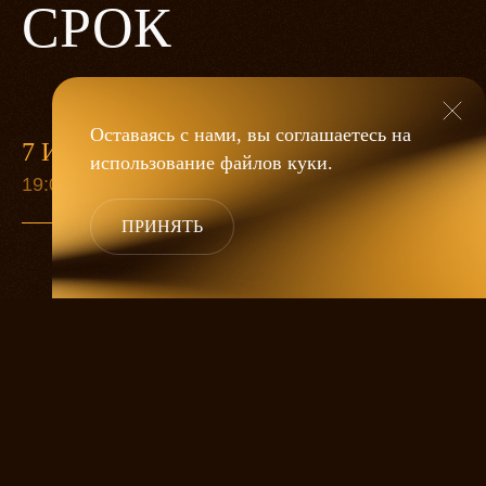
СРОК
Оставаясь с нами, вы соглашаетесь на
7 ИЮНЯ
13 СЕН
использование файлов
куки
.
19:00
19:00
ПРИНЯТЬ
Старуха Анна собралась умирать.
Приезжают дети попрощаться, а ей все
никак не умирается. Она ждет еще одну
дочку, любимицу. А дальше великий