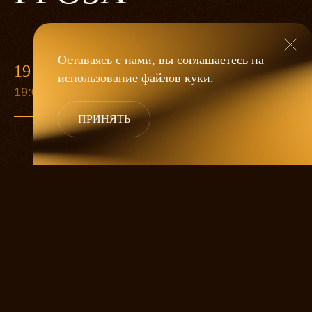
Оставаясь с нами, вы соглашаетесь на
19 МАЯ
использование файлов
куки
.
19:00
ПРИНЯТЬ
«Гроза»
Александра Дмитриева
— это
исследование человеческой души
в её предельных состояниях. В центре
спектакля — драматическая история
столкновения двух женских начал, вечный