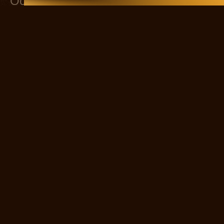
Основной состав
Сергей Есенин
Мать Есенина
ЕКАТЕРИНА СТРИЖЕНОВА
Айседора Дункан
ЕКАТЕРИНА ВОЛКОВА
Зина Райх
АЛИСА ГРЕБЕНЩИКОВА
Таня Есенина
Галя Бениславская
АГНИЯ КУЗНЕЦОВА
Соня Толстая
НАТАЛИЯ МЕДВЕДЕВА
Мариенгоф
НИКОЛАЙ КОРОТАЕВ