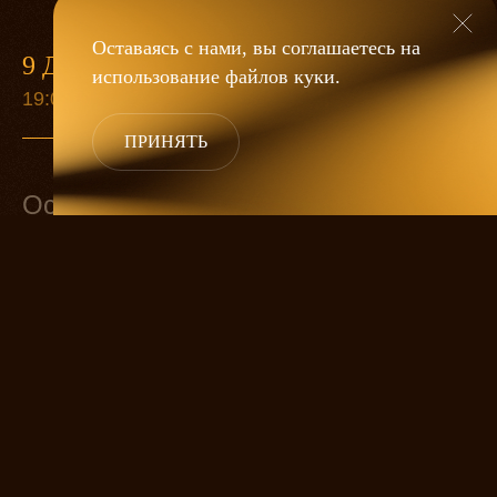
Оставаясь с нами, вы соглашаетесь на
9 ДЕКАБРЯ
использование файлов
куки
.
19:00
ПРИНЯТЬ
Основной состав
Золушка
ЕЛИЗАВЕТА АРЗАМАСОВА
Принц
НИКОЛАЙ ФЕДОРОВ
Мачеха
ОЛЬГА ХОХЛОВА
Лесничий
АЛЕКСЕЙ БИРЮКОВ