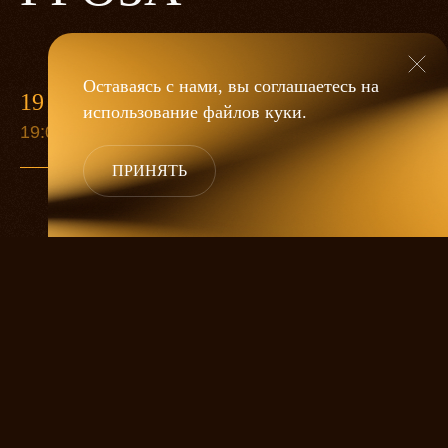
Оставаясь с нами, вы соглашаетесь на
19 МАЯ
использование файлов
куки
.
19:00
ПРИНЯТЬ
«Гроза»
Александра Дмитриева
— это
исследование человеческой души
в её предельных состояниях. В центре
спектакля — драматическая история
столкновения двух женских начал, вечный