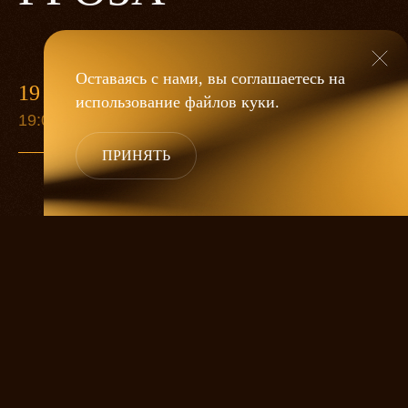
Оставаясь с нами, вы соглашаетесь на
19 МАЯ
использование файлов
куки
.
19:00
ПРИНЯТЬ
«Гроза»
Александра Дмитриева
— это
исследование человеческой души
в её предельных состояниях. В центре
спектакля — драматическая история
столкновения двух женских начал, вечный