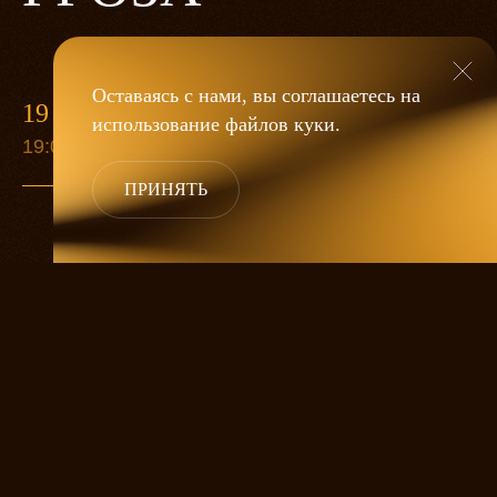
Оставаясь с нами, вы соглашаетесь на
19 МАЯ
использование файлов
куки
.
19:00
ПРИНЯТЬ
«Гроза»
Александра Дмитриева
— это
исследование человеческой души
в её предельных состояниях. В центре
спектакля — драматическая история
столкновения двух женских начал, вечный