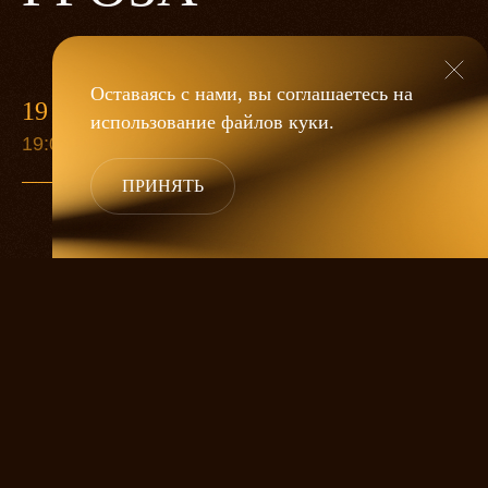
Оставаясь с нами, вы соглашаетесь на
19 МАЯ
использование файлов
куки
.
19:00
ПРИНЯТЬ
«Гроза»
Александра Дмитриева
— это
исследование человеческой души
в её предельных состояниях. В центре
спектакля — драматическая история
столкновения двух женских начал, вечный