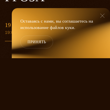
Оставаясь с нами, вы соглашаетесь на
19 МАЯ
использование файлов
куки
.
19:00
ПРИНЯТЬ
«Гроза»
Александра Дмитриева
— это
исследование человеческой души
в её предельных состояниях. В центре
спектакля — драматическая история
столкновения двух женских начал, вечный