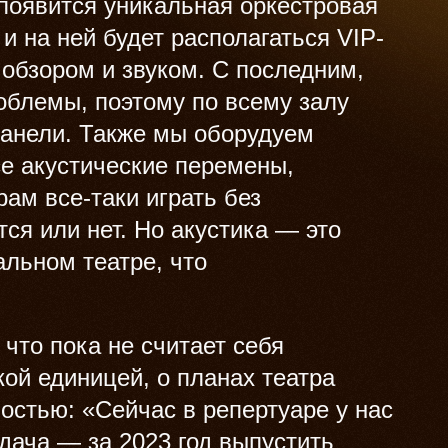
 появится уникальная оркестровая
 и на ней будет располагаться VIP-
 обзором и звуком. С последним,
роблемы, поэтому по всему залу
панели. Также мы оборудуем
се акустические перемены,
ам все-таки играть без
ся или нет. Но акустика — это
льном театре, что
 что пока не считает себя
ой единицей, о планах театра
остью: «Сейчас в репертуаре у нас
адача — за 2023 год выпустить