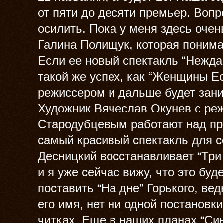
от пяти до десяти премьер. Вопро
осилить. Пока у меня здесь очен
Галина Полищук, которая понима
Если ее новый спектакль “Нежда
такой же успех, как “Женщины Ес
режиссером и дальше будет зани
Художник Вячеслав Окунев с ре
Стародубцевым работают над пр
самый красивый спектакль для с
Десницкий восстанавливает “Три
и я уже сейчас вижу, что это бу
поставить “На дне” Горького, вед
его имя, нет ни одной постановки
читках. Еще в наших планах “Си