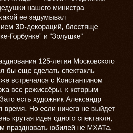
дедушки нашего министра
 какой ее задумывал
нием 3D-декораций, блестяще
ке-Горбунке” и “Золушке”
азднования 125-летия Московского
ел бы еще сделать спектакль
уже встречался с Константином
ока все режиссёры, к которым
 Зато есть художник Александр
л время. Но если ничего не выйдет
ень крутая идея одного спектакля,
дем праздновать юбилей не МХАТа,