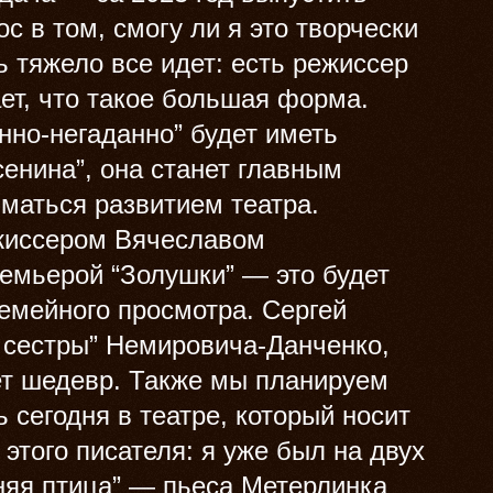
с в том, смогу ли я это творчески
ь тяжело все идет: есть режиссер
ет, что такое большая форма.
нно-негаданно” будет иметь
енина”, она станет главным
маться развитием театра.
жиссером Вячеславом
емьерой “Золушки” — это будет
емейного просмотра. Сергей
 сестры” Немировича-Данченко,
дет шедевр. Также мы планируем
ь сегодня в театре, который носит
 этого писателя: я уже был на двух
няя птица” — пьеса Метерлинка