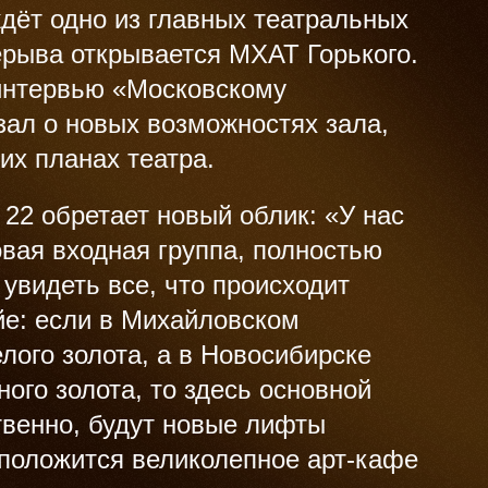
ждёт одно из главных театральных
рерыва открывается МХАТ Горького.
интервью «Московскому
зал о новых возможностях зала,
их планах театра.
22 обретает новый облик: «У нас
овая входная группа, полностью
 увидеть все, что происходит
йе: если в Михайловском
лого золота, а в Новосибирске
ного золота, то здесь основной
твенно, будут новые лифты
сположится великолепное арт-кафе