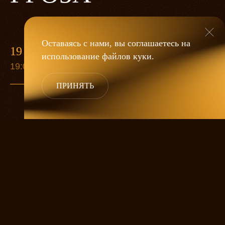
Оставаясь с нами, вы соглашаетесь на
19 МАЯ
использование файлов
куки
.
19:00
ПРИНЯТЬ
«Гроза»
Александра Дмитриева
— это
исследование человеческой души
в её предельных состояниях. В центре
спектакля — драматическая история
столкновения двух женских начал, вечный