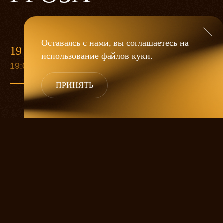
Оставаясь с нами, вы соглашаетесь на
19 МАЯ
использование файлов
куки
.
19:00
ПРИНЯТЬ
«Гроза»
Александра Дмитриева
— это
исследование человеческой души
в её предельных состояниях. В центре
спектакля — драматическая история
столкновения двух женских начал, вечный