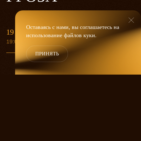
Оставаясь с нами, вы соглашаетесь на
19 МАЯ
использование файлов
куки
.
19:00
ПРИНЯТЬ
«Гроза»
Александра Дмитриева
— это
исследование человеческой души
в её предельных состояниях. В центре
спектакля — драматическая история
столкновения двух женских начал, вечный