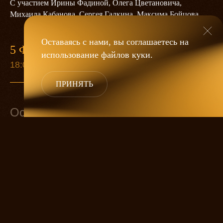
С участием Ирины Фадиной, Олега Цветановича,
Михаила Кабанова, Сергея Галкина, Максима Бойцова
Оставаясь с нами, вы соглашаетесь на
5 ФЕВРАЛЯ
9 СЕН
использование файлов
куки
.
18:00
19:00
ПРИНЯТЬ
Основной состав
Мастер
ОЛЕГ ЦВЕТАНОВИЧ
Маргарита
ИРИНА ФАДИНА
Воланд
МИХАИЛ КАБАНОВ