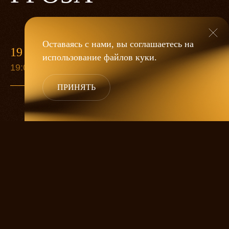
Оставаясь с нами, вы соглашаетесь на
19 МАЯ
использование файлов
куки
.
19:00
ПРИНЯТЬ
«Гроза»
Александра Дмитриева
— это
исследование человеческой души
в её предельных состояниях. В центре
спектакля — драматическая история
столкновения двух женских начал, вечный