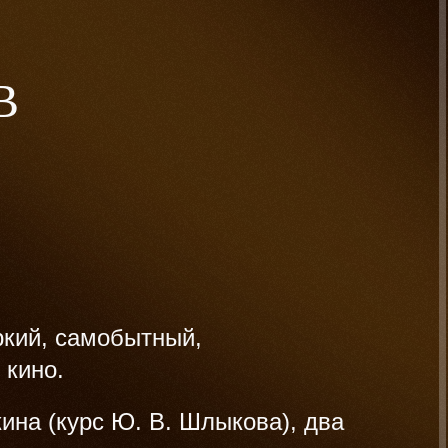
В
кий, самобытный,
 кино.
ина (курс Ю. В. Шлыкова), два