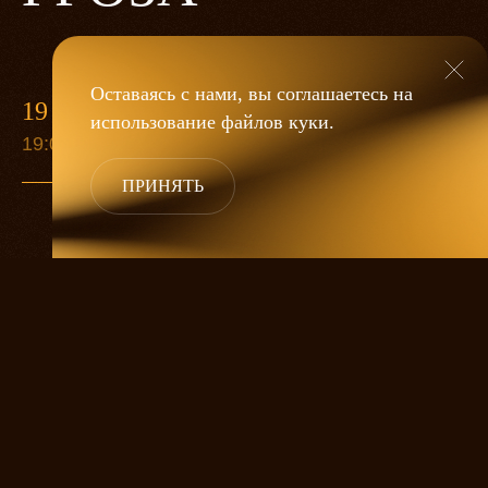
Оставаясь с нами, вы соглашаетесь на
19 МАЯ
использование файлов
куки
.
19:00
ПРИНЯТЬ
«Гроза»
Александра Дмитриева
— это
исследование человеческой души
в её предельных состояниях. В центре
спектакля — драматическая история
столкновения двух женских начал, вечный