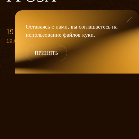
Оставаясь с нами, вы соглашаетесь на
19 МАЯ
использование файлов
куки
.
19:00
ПРИНЯТЬ
«Гроза»
Александра Дмитриева
— это
исследование человеческой души
в её предельных состояниях. В центре
спектакля — драматическая история
столкновения двух женских начал, вечный