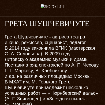
ГРЕТА ШУШЧЕВИЧУТЕ
Грета Шушчевичуте - актриса театра
и кино, режиссер, сценарист, педагог.
В 2014 году закончила ВГИК (мастерская
С. А. Соловьева). В 2009 году —
Литовскую академию музыки и драмы.
Поставила ряд спектаклей по А. П. Чехову,
Г. Г. Маркесу, В. Хлебникову
и др. на различных площадках Москвы.
В МХАТ им. М. Горького Грете
Шушчевичуте принадлежит несколько
успешных работ — «Нюрнбергский вальс»
(А. Г. Звягинцев) и «Звездная пыль»
(Н. Мошина).