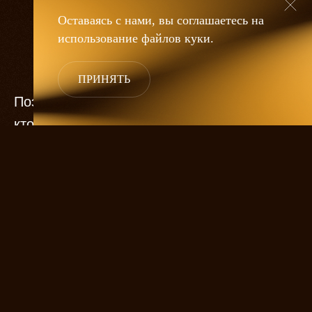
Оставаясь с нами, вы соглашаетесь на
использование файлов
куки
.
ПРИНЯТЬ
Поэт — это не тот, кто пишет стихи, а тот,
кто платит за них своей судьбой. А судьба
Сергея Есенина была вечным поиском
счастья и вечным разочарованием.
В жизни Есенина было несколько больших
романов. Почти все они заканчивались
трагически. Он посвящал своим
возлюбленным стихи, ставшие классикой
русской поэзии, но не умел сохранить