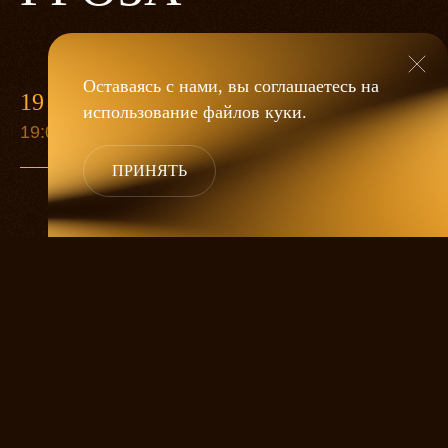
Оставаясь с нами, вы соглашаетесь на
19 МАЯ
использование файлов
куки
.
19:00
ПРИНЯТЬ
«Гроза»
Александра Дмитриева
— это
исследование человеческой души
в её предельных состояниях. В центре
спектакля — драматическая история
столкновения двух женских начал, вечный