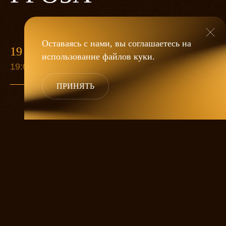
Оставаясь с нами, вы соглашаетесь на
19 МАЯ
использование файлов
куки
.
19:00
ПРИНЯТЬ
«Гроза»
Александра Дмитриева
— это
исследование человеческой души
в её предельных состояниях. В центре
спектакля — драматическая история
столкновения двух женских начал, вечный