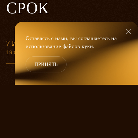
СРОК
Оставаясь с нами, вы соглашаетесь на
7 ИЮНЯ
13 СЕН
использование файлов
куки
.
19:00
19:00
ПРИНЯТЬ
Старуха Анна собралась умирать.
Приезжают дети попрощаться, а ей все
никак не умирается. Она ждет еще одну
дочку, любимицу. А дальше великий