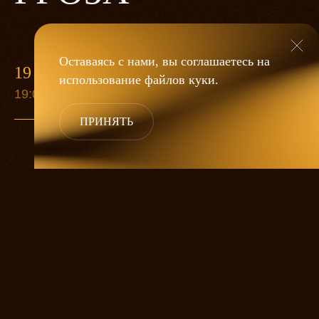
Оставаясь с нами, вы соглашаетесь на
19 МАЯ
использование файлов
куки
.
19:00
ПРИНЯТЬ
«Гроза»
Александра Дмитриева
— это
исследование человеческой души
в её предельных состояниях. В центре
спектакля — драматическая история
столкновения двух женских начал, вечный